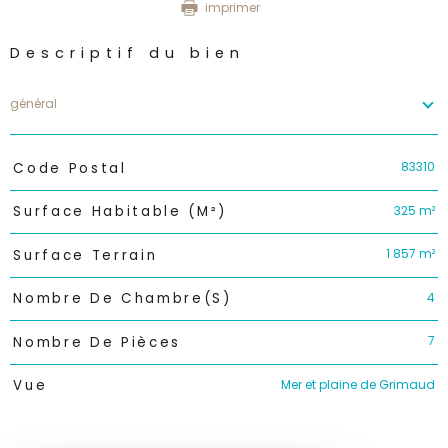
imprimer
Descriptif du bien
général
TRAD_PAMPERO_Caracteristique
Valeurs
83310
Code Postal
325 m²
Surface Habitable (m²)
1 857 m²
Surface Terrain
4
Nombre De Chambre(s)
7
Nombre De Pièces
Mer et plaine de Grimaud
Vue