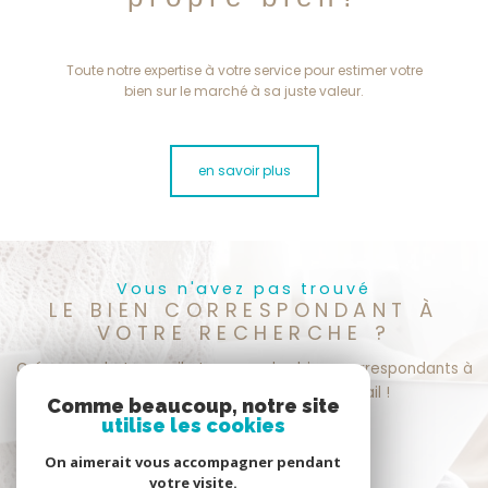
Toute notre expertise à votre service pour estimer votre
bien sur le marché à sa juste valeur.
en savoir plus
Vous n'avez pas trouvé
LE BIEN CORRESPONDANT À
VOTRE RECHERCHE ?
Créer une alerte email et recevez les biens correspondants à
votre recherche dans votre boîte mail !
Comme beaucoup, notre site
utilise les cookies
créer l'alerte
On aimerait vous accompagner pendant
votre visite.