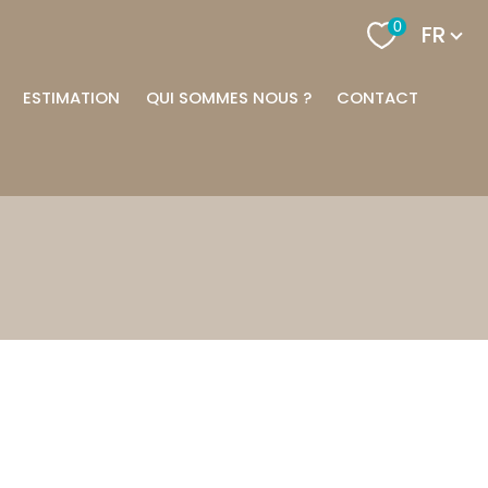
Langu
0
FR
ESTIMATION
QUI SOMMES NOUS ?
CONTACT
filtrer
réinitialiser les
filtres