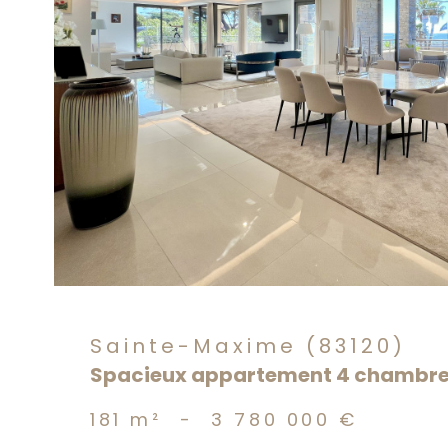
voir le
bien
Sainte-Maxime (83120)
Spacieux appartement 4 chambres 
181 m²
-
3 780 000 €