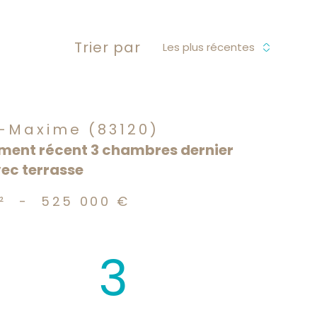
Trier par
Les plus récentes
-Maxime (83120)
ent récent 3 chambres dernier
ec terrasse
²
-
525 000 €
3