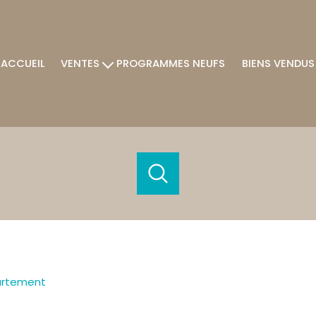
ACCUEIL
VENTES
PROGRAMMES NEUFS
BIENS VENDUS
Villas / Maisons
Appartements
Terrains
Autres
acheter
estimer
de l'ancien
Budget
rtement