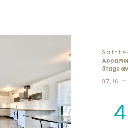
voir les
6
annonces
Sainte
Appartem
étage av
87,16 m
4