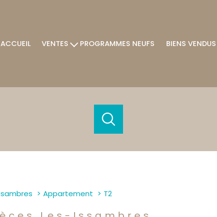
ACCUEIL
VENTES
PROGRAMMES NEUFS
BIENS VENDUS
Villas / Maisons
Appartements
Terrains
Autres
acheter
estimer
de l'ancien
1
Localisation
Budget
issambres
Appartement
T2
 - Les Issambres
2 Pièces
ièces Les-Issambres