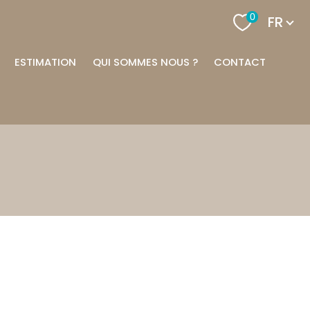
Langu
0
FR
ESTIMATION
QUI SOMMES NOUS ?
CONTACT
filtrer
réinitialiser les
filtres