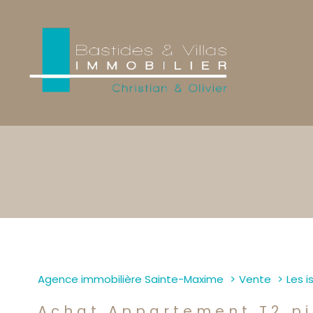
1
Type de bien
Agence immobilière Sainte-Maxime
Vente
Les 
Appartement
83380
Achat Appartement T2 p