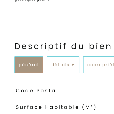
Descriptif du bien
général
détails +
coproprié
TRAD_PAMPERO_Caracteristique
Valeurs
Code Postal
Surface Habitable (m²)