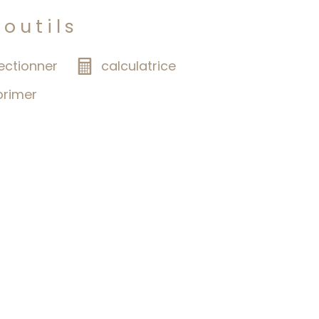
 outils
ectionner
calculatrice
primer