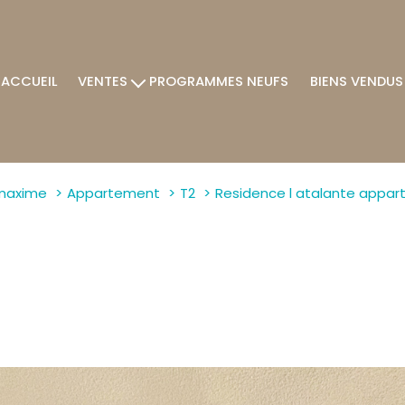
ACCUEIL
VENTES
PROGRAMMES NEUFS
BIENS VENDUS
Villas / Maisons
Appartements
Terrains
maxime
Appartement
T2
Residence l atalante appar
Autres