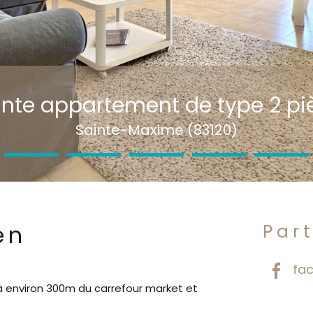
ante appartement de type 2 pi
Sainte-Maxime (83120)
en
Par
fa
à environ 300m du carrefour market et