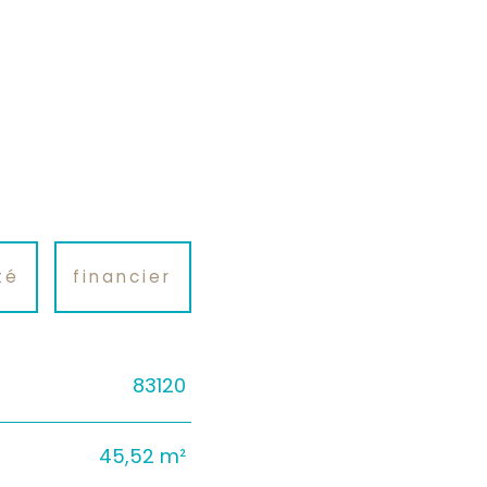
té
financier
83120
45,52 m²