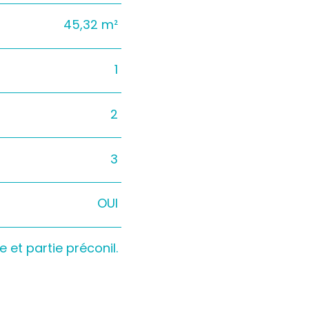
45,32 m²
1
2
3
OUI
 et partie préconil.