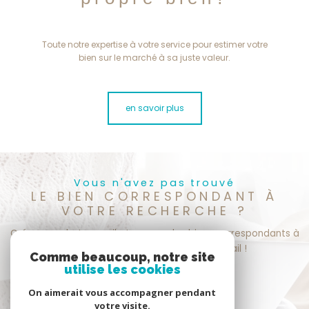
Toute notre expertise à votre service pour estimer votre
bien sur le marché à sa juste valeur.
en savoir plus
Vous n'avez pas trouvé
LE BIEN CORRESPONDANT À
VOTRE RECHERCHE ?
Créer une alerte email et recevez les biens correspondants à
votre recherche dans votre boîte mail !
Comme beaucoup, notre site
utilise les cookies
créer l'alerte
On aimerait vous accompagner pendant
votre visite.