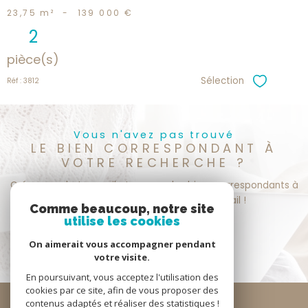
23,75 m²
-
139 000 €
2
pièce(s)
Sélection
Réf : 3812
Sélectionne
Vous n'avez pas trouvé
LE BIEN CORRESPONDANT À
VOTRE RECHERCHE ?
Créer une alerte email et recevez les biens correspondants à
votre recherche dans votre boîte mail !
Comme beaucoup, notre site
utilise les cookies
créer l'alerte
On aimerait vous accompagner pendant
votre visite.
En poursuivant, vous acceptez l'utilisation des
cookies par ce site, afin de vous proposer des
Se
contenus adaptés et réaliser des statistiques !