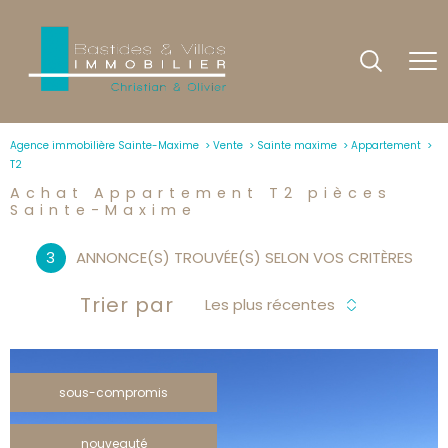
Agence immobilière Sainte-Maxime
Vente
Sainte maxime
Appartement
T2
Achat Appartement T2 pièces
Sainte-Maxime
3
ANNONCE(S) TROUVÉE(S) SELON VOS CRITÈRES
Trier par
Les plus récentes
sous-compromis
nouveauté