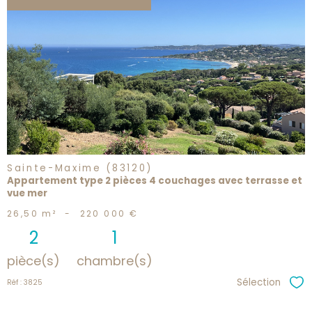
voir le
bien
Sainte-Maxime (83120)
Appartement type 2 pièces 4 couchages avec terrasse et
vue mer
26,50 m²
-
220 000 €
2
1
pièce(s)
chambre(s)
Sélection
Réf : 3825
Sél